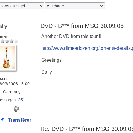
DVD - B*** from MSG 30.09.06
ally
Another DVD from this tour !!!
ccro
http://www.dimeadozen.org/torrents-detail
Greetings
Sally
scrit:
8/03/2006 15:00
e
Germany
essages:
251
Transférer
Re: DVD - B*** from MSG 30.09.0