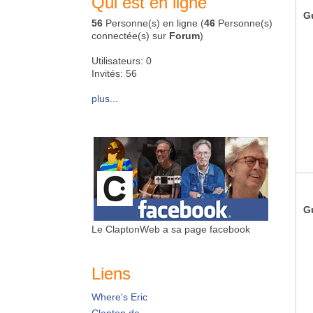
Qui est en ligne
G
56
Personne(s) en ligne (
46
Personne(s)
connectée(s) sur
Forum
)
Utilisateurs: 0
Invités: 56
plus...
G
Le ClaptonWeb a sa page facebook
Liens
Where's Eric
Clapton.de