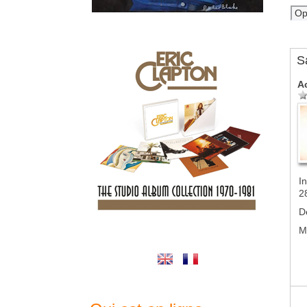
S
A
In
2
D
M