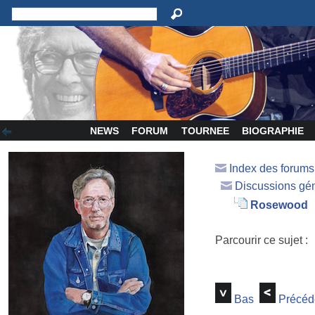
NEWS
FORUM
TOURNEE
BIOGRAPHIE
Index des forum
Discussions gé
Rosewood
Parcourir ce sujet :
Bas
Précéd