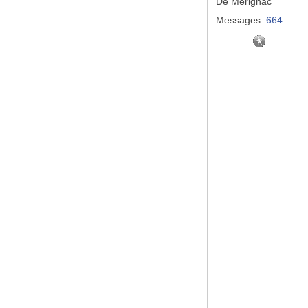
De
Mérignac
Messages:
664