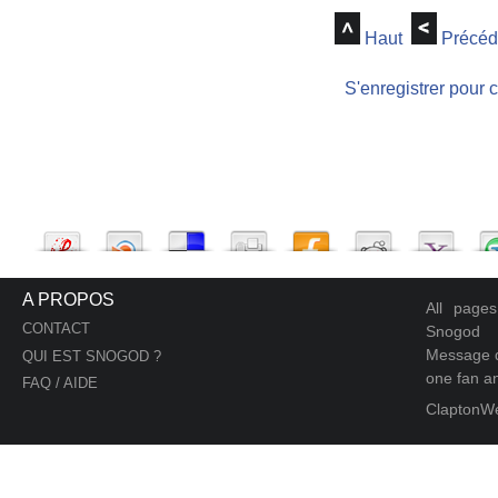
Haut
Précéd
S'enregistrer pour 
A PROPOS
All page
CONTACT
Snogod
Message d
QUI EST SNOGOD ?
one fan an
FAQ / AIDE
ClaptonW