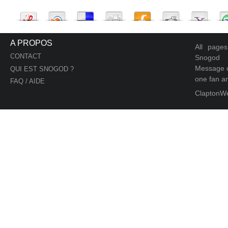
A PROPOS
All page
CONTACT
Snogod
Message d
QUI EST SNOGOD ?
one fan an
FAQ / AIDE
ClaptonW