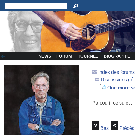
NEWS
FORUM
TOURNEE
BIOGRAPHIE
Index des forum
Discussions gé
One more so
Parcourir ce sujet :
Bas
Précéd