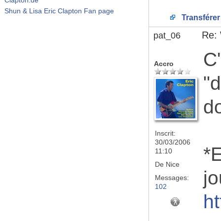
Shun & Lisa Eric Clapton Fan page
Transférer
Re:
pat_06
C'
Accro
"d
d
Inscrit:
30/03/2006
*E
11:10
De
Nice
jo
Messages:
102
h