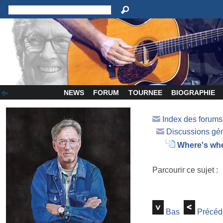
NEWS
FORUM
TOURNEE
BIOGRAPHIE
Index des forum
Discussions gé
Where's whe
Parcourir ce sujet :
Bas
Précéd