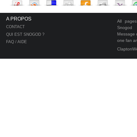
A PROPOS
All page
CONTACT
Snogod
Message d
QUI EST SNOGOD ?
one fan an
FAQ / AIDE
ClaptonW