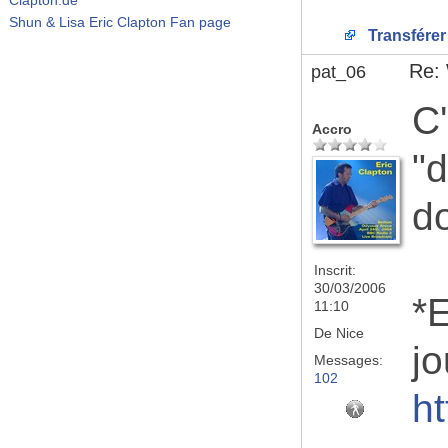
Shun & Lisa Eric Clapton Fan page
Transférer
Re:
pat_06
C'
Accro
"d
d
Inscrit:
30/03/2006
*E
11:10
De
Nice
jo
Messages:
102
h