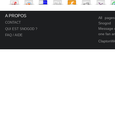
A PROPOS
All page
CONTACT
Snogod
Message d
QUI EST SNOGOD ?
one fan an
FAQ / AIDE
ClaptonW