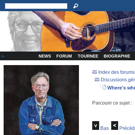
NEWS
FORUM
TOURNEE
BIOGRAPHIE
Index des forum
Discussions gé
Where's whe
Parcourir ce sujet :
Bas
Précéd