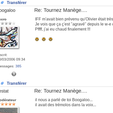
Transférer
Re: Tournez Manège....
oogaloo
IFF m'avait bien prévenu qu'Olivier était tr
ccro
Je vois que ça ç'est "agravé" depuis le w-e 
Pffff, j'ai eu chaud finalement !!!
scrit:
0/03/2006 09:34
essages:
385
Transférer
Re: Tournez Manège....
estat
il nous a parlé de toi Boogaloo...
odérateur
il avait des trémolos dans la voix...