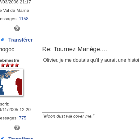
7/03/2006 21:17
e
Val de Marne
essages:
1158
Transférer
Re: Tournez Manège....
nogod
Olivier, je me doutais qu'il y aurait une his
ebmestre
scrit:
9/11/2005 12:20
_________________
"Moon dust will cover me."
essages:
775