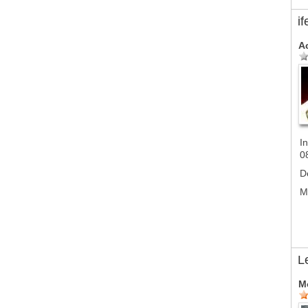
if
A
In
0
D
M
L
M