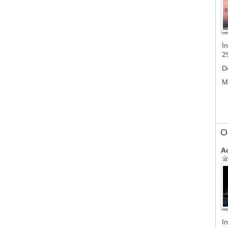
In
2
D
M
Ol
A
In