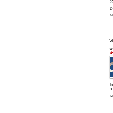
2
D
M
S
W
In
0
M