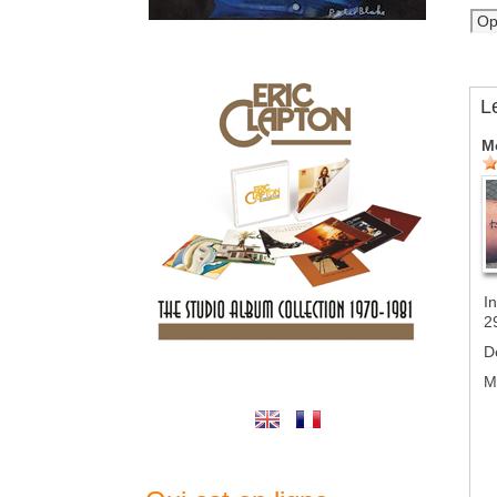
L
M
In
2
D
M