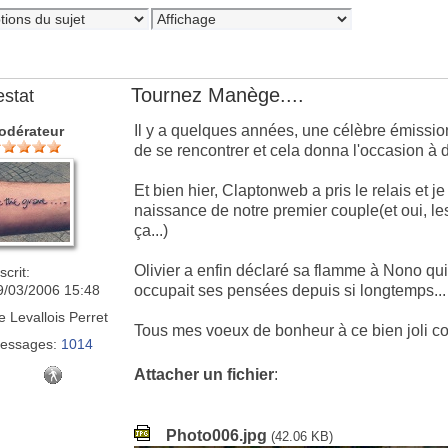
Tournez Manège....
estat
Il y a quelques années, une célèbre émission
odérateur
de se rencontrer et cela donna l'occasion à 
Et bien hier, Claptonweb a pris le relais et 
naissance de notre premier couple(et oui, les
ça...)
Olivier a enfin déclaré sa flamme à Nono qui 
scrit:
9/03/2006 15:48
occupait ses pensées depuis si longtemps...
e
Levallois Perret
Tous mes voeux de bonheur à ce bien joli cou
essages:
1014
Attacher un fichier
:
Photo006.jpg
(42.06 KB)