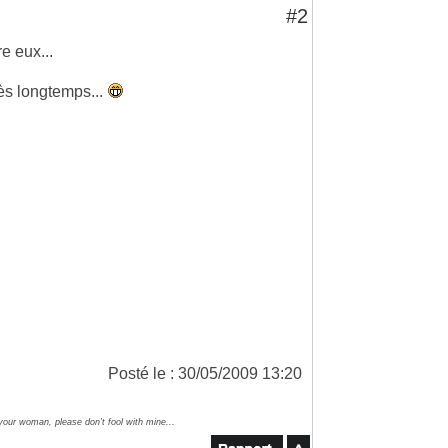
#2
re eux...
rès longtemps...
Posté le : 30/05/2009 13:20
 your woman, please don't fool with mine...