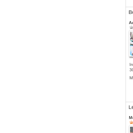
B
A
In
3
M
L
M