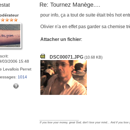
Re: Tournez Manège....
estat
pour info, ça a tout de suite était très hot ent
odérateur
Olivier n'a en effet pas garder sa chemise t
Attacher un fichier
:
scrit:
DSC00071.JPG
(10.68 KB)
9/03/2006 15:48
e
Levallois Perret
essages:
1014
_________________
If you lose your money, great God, don't lose your mind... And if you lose