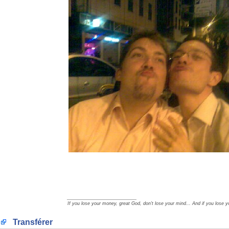
_________________
If you lose your money, great God, don't lose your mind... And if you lose y
Transférer