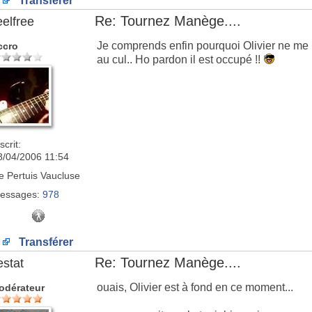
Transférer
Re: Tournez Manège....
eelfree
Je comprends enfin pourquoi Olivier ne me 
ccro
au cul.. Ho pardon il est occupé !!
scrit:
8/04/2006 11:54
e
Pertuis Vaucluse
essages:
978
Transférer
Re: Tournez Manège....
estat
ouais, Olivier est à fond en ce moment...
odérateur