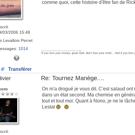
comme quoi, cette histoire d'être fan de Rick 
scrit:
9/03/2006 15:48
e
Levallois Perret
essages:
1014
_________________
If you lose your money, great God, don't lose your mind... And if you lose
Transférer
Re: Tournez Manège....
ivier
On m'a drogué je vous dit. C'est salaud ont 
ccro
dans un état second. Ma chemise en général
tout et tout moi. Quant à Nono, je ne le lâch
Lestat
scrit: