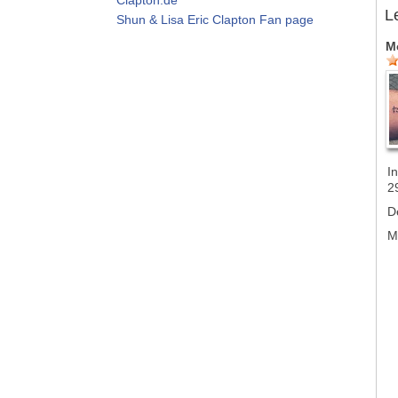
L
Shun & Lisa Eric Clapton Fan page
M
In
2
D
M