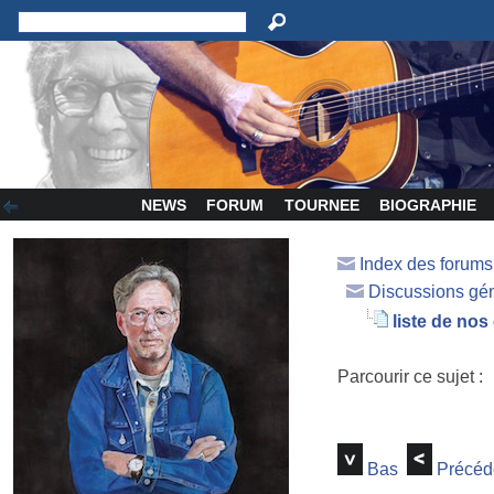
NEWS
FORUM
TOURNEE
BIOGRAPHIE
Index des forum
Discussions gé
liste de nos
Parcourir ce sujet :
Bas
Précéd