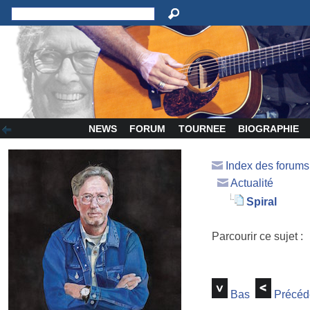
NEWS
FORUM
TOURNEE
BIOGRAPHIE
Index des forum
Actualité
Spiral
Parcourir ce sujet :
Bas
Précéd