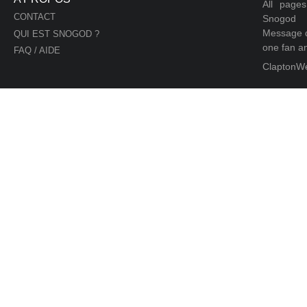
All page
CONTACT
Snogod
Message d
QUI EST SNOGOD ?
one fan an
FAQ / AIDE
ClaptonW