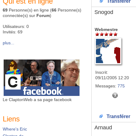
Qui est en ligne
Transférer
69
Personne(s) en ligne (
66
Personne(s)
Snogod
connectée(s) sur
Forum
)
Utilisateurs: 0
Webmestre
Invités: 69
plus...
Inscrit:
09/11/2005 12:20
Messages:
775
Le ClaptonWeb a sa page facebook
Transférer
Liens
Arnaud
Where's Eric
Clapton.de