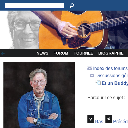
NEWS
FORUM
TOURNEE
BIOGRAPHIE
Index des forum
Discussions gé
Et un Buddy,
Parcourir ce sujet :
Bas
Précéd