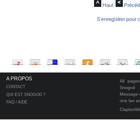
Haut
Précéd
S'enregistrer pour 
A PROPOS
All page
CONTACT
Snogod
Message d
QUI EST SNOGOD ?
one fan an
FAQ / AIDE
ClaptonW