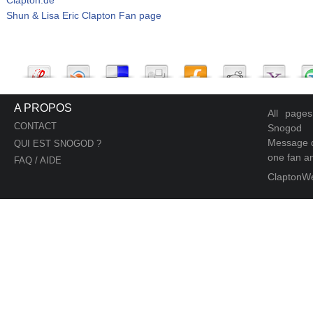
Shun & Lisa Eric Clapton Fan page
A PROPOS
All page
CONTACT
Snogod
Message d
QUI EST SNOGOD ?
one fan an
FAQ / AIDE
ClaptonW