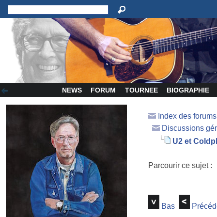
NEWS
FORUM
TOURNEE
BIOGRAPHIE
Index des forum
Discussions gé
U2 et Coldp
Parcourir ce sujet :
Bas
Précéd