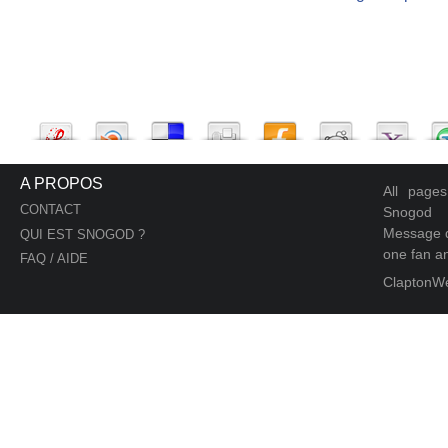
A PROPOS
All page
CONTACT
Snogod
Message d
QUI EST SNOGOD ?
one fan an
FAQ / AIDE
ClaptonW