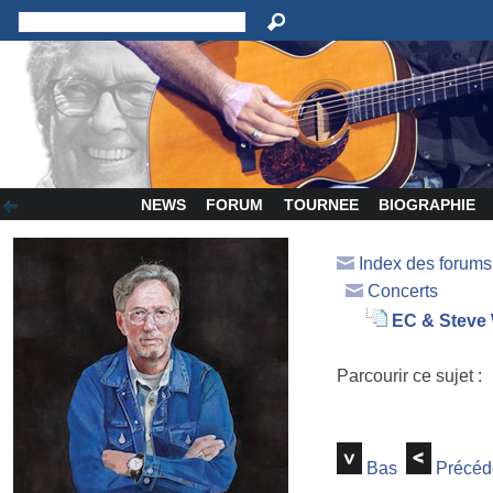
NEWS
FORUM
TOURNEE
BIOGRAPHIE
Index des forum
Concerts
EC & Steve
Parcourir ce sujet :
Bas
Précéd