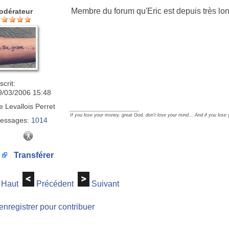
Membre du forum qu'Eric est depuis très lon
odérateur
scrit:
9/03/2006 15:48
e
Levallois Perret
_________________
If you lose your money, great God, don't lose your mind... And if you lose
essages:
1014
Transférer
Haut
Précédent
Suivant
enregistrer pour contribuer