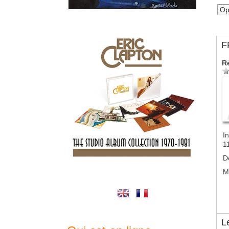
F
R
In
1
D
M
L