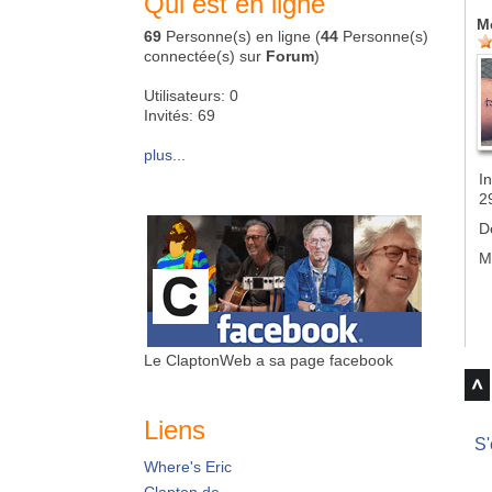
Qui est en ligne
M
69
Personne(s) en ligne (
44
Personne(s)
connectée(s) sur
Forum
)
Utilisateurs: 0
Invités: 69
plus...
In
2
D
M
Le ClaptonWeb a sa page facebook
Liens
S'
Where's Eric
Clapton.de