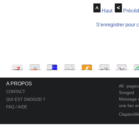
Haut
Précéd
S'enregistrer pour 
A PROPOS
All page
CONTACT
Snogod
Message d
QUI EST SNOGOD ?
one fan an
FAQ / AIDE
ClaptonW