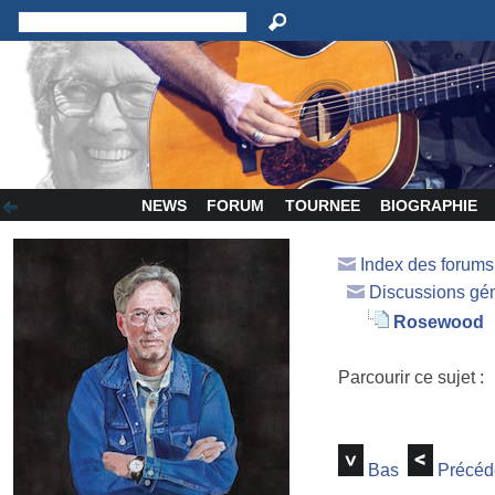
NEWS
FORUM
TOURNEE
BIOGRAPHIE
Index des forum
Discussions gé
Rosewood
Parcourir ce sujet :
Bas
Précéd