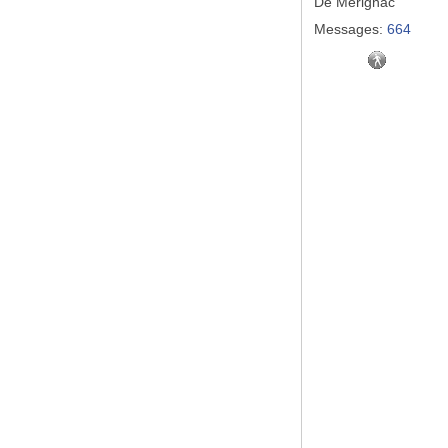
De
Mérignac
Messages:
664