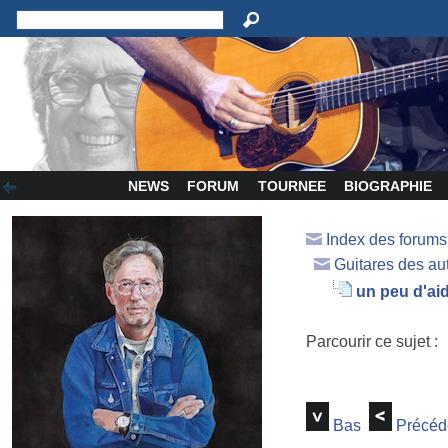
NEWS
FORUM
TOURNEE
BIOGRAPHIE
Index des forum
Guitares des au
un peu d'aid
Parcourir ce sujet :
Bas
Précéd