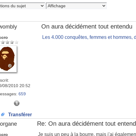
On aura décidément tout entendu
wombly
Les 4.000 conquêtes, femmes et hommes, 
ccro
scrit:
0/08/2010 20:52
essages:
659
Transférer
Re: On aura décidément tout enten
organe
Je suis un peu à la bourre, mais j'ai égaleme
ccro