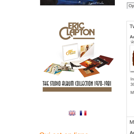
T
A
In
3
M
M
A