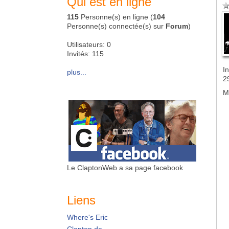
Qui est en ligne
115
Personne(s) en ligne (
104
Personne(s) connectée(s) sur
Forum
)
Utilisateurs: 0
Invités: 115
In
plus...
2
M
Le ClaptonWeb a sa page facebook
Liens
Where's Eric
Clapton.de