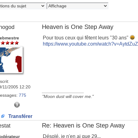
Heaven is One Step Away
nogod
Pour tous ceux qui fêtent leurs "30 ans"
ebmestre
https://www.youtube.com/watch?v=AytdZu
scrit:
9/11/2005 12:20
_________________
essages:
775
"Moon dust will cover me."
Transférer
Re: Heaven is One Step Away
estat
Désolé, je n'en ai que 29...
odérateur