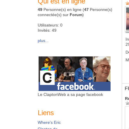
Qui est en ligne
49
Personne(s) en ligne (
47
Personne(s)
connectée(s) sur
Forum
)
Utilisateurs: 0
Invités: 49
In
plus...
2
D
M
F
Le ClaptonWeb a sa page facebook
R
Liens
Where's Eric
Clapton.de