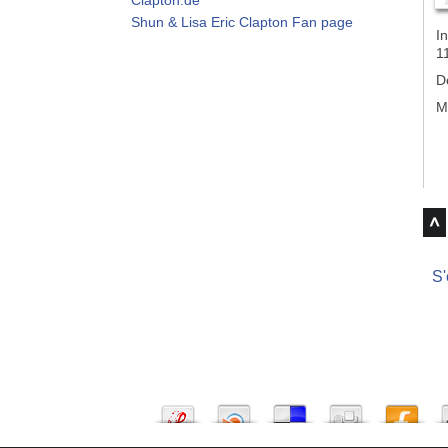
Shun & Lisa Eric Clapton Fan page
In
1
D
M
S'