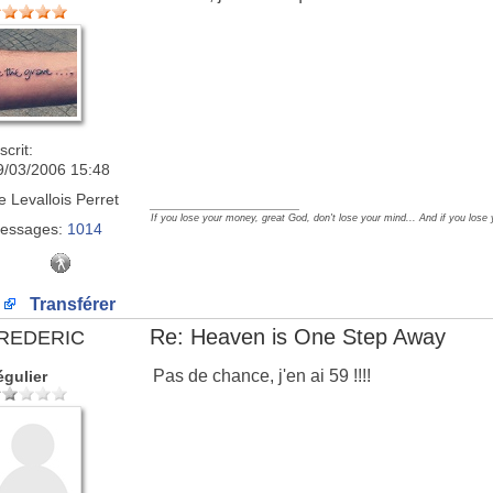
scrit:
9/03/2006 15:48
e
Levallois Perret
_________________
If you lose your money, great God, don't lose your mind... And if you lose
essages:
1014
Transférer
Re: Heaven is One Step Away
REDERIC
Pas de chance, j'en ai 59 !!!!
égulier