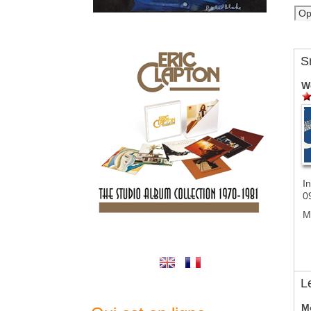
S
W
In
0
M
L
M