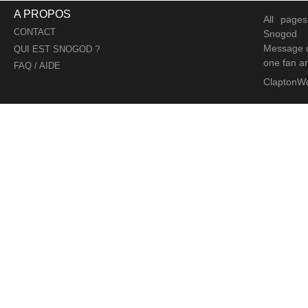
A PROPOS
All page
CONTACT
Snogod
Message d
QUI EST SNOGOD ?
one fan an
FAQ / AIDE
ClaptonW