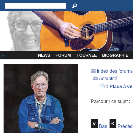
NEWS
FORUM
TOURNEE
BIOGRAPHIE
Index des forum
Actualité
1 Place à v
Parcourir ce sujet :
Bas
Précéd