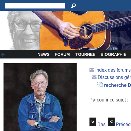
NEWS
FORUM
TOURNEE
BIOGRAPHIE
Index des forum
Discussions gé
recherche D
Parcourir ce sujet :
Bas
Précéd