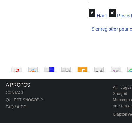
Haut
Précéd
S'enregistrer pour 
A PROPOS
All page
CONTACT
Snogod
Message d
QUI EST SNOGOD ?
one fan an
FAQ / AIDE
ClaptonW