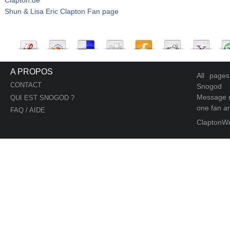
Shun & Lisa Eric Clapton Fan page
A PROPOS
All page
CONTACT
Snogod
Message d
QUI EST SNOGOD ?
one fan an
FAQ / AIDE
ClaptonW