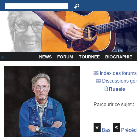
NEWS
FORUM
TOURNEE
BIOGRAPHIE
Index des forum
Discussions gé
Russie
Parcourir ce sujet :
Bas
Précéd