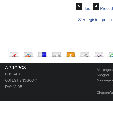
Haut
Précéd
S'enregistrer pour 
A PROPOS
All page
CONTACT
Snogod
Message d
QUI EST SNOGOD ?
one fan an
FAQ / AIDE
ClaptonW