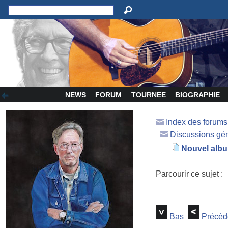
NEWS
FORUM
TOURNEE
BIOGRAPHIE
Index des forum
Discussions gé
Nouvel albu
Parcourir ce sujet :
Bas
Précéd