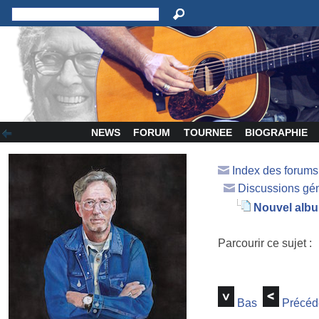
NEWS
FORUM
TOURNEE
BIOGRAPHIE
Index des forum
Discussions gé
Nouvel albu
Parcourir ce sujet :
Bas
Précéd