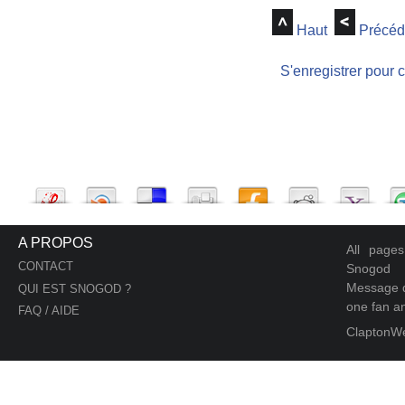
Haut
Précéd
S'enregistrer pour 
A PROPOS
All page
CONTACT
Snogod
Message d
QUI EST SNOGOD ?
one fan an
FAQ / AIDE
ClaptonW