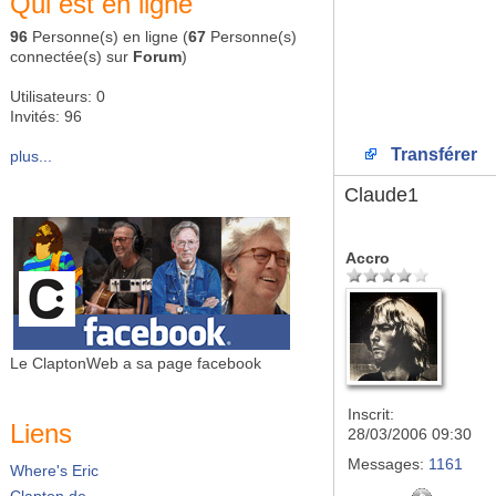
Qui est en ligne
96
Personne(s) en ligne (
67
Personne(s)
connectée(s) sur
Forum
)
Utilisateurs: 0
Invités: 96
Transférer
plus...
Claude1
Accro
Le ClaptonWeb a sa page facebook
Inscrit:
Liens
28/03/2006 09:30
Messages:
1161
Where's Eric
Clapton.de