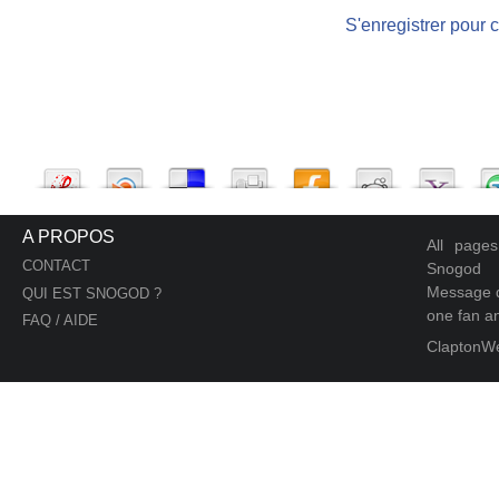
S'enregistrer pour 
A PROPOS
All page
CONTACT
Snogod
Message d
QUI EST SNOGOD ?
one fan an
FAQ / AIDE
ClaptonW