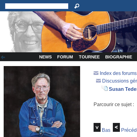
NEWS
FORUM
TOURNEE
BIOGRAPHIE
Index des forum
Discussions gé
Susan Tede
Parcourir ce sujet :
Bas
Précéd