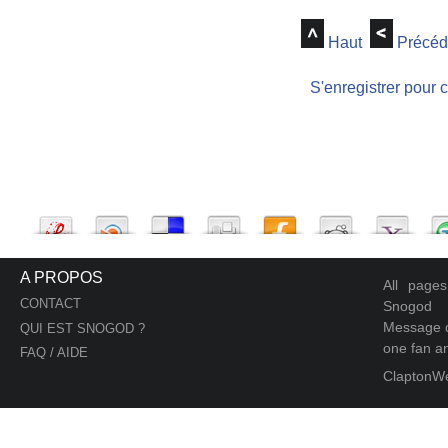
Haut
Précéd
S'enregistrer pour 
A PROPOS
All page
CONTACT
Snogod
Message d
QUI EST SNOGOD ?
one fan an
FAQ / AIDE
ClaptonW