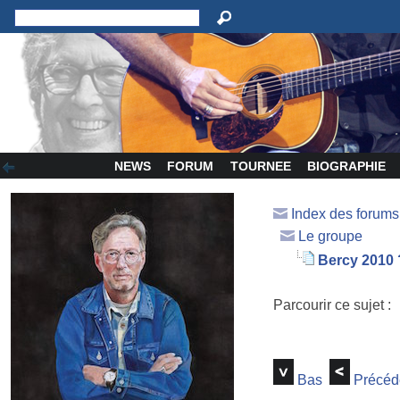
NEWS
FORUM
TOURNEE
BIOGRAPHIE
Index des forum
Le groupe
Bercy 2010
Parcourir ce sujet :
Bas
Précéd