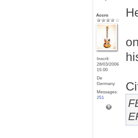
He
Accro
on
hi
Inscrit:
28/03/2006
15:00
De
Ci
Germany
Messages:
251
F
E