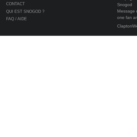
CONTACT
Snogod
Message d
QUI EST SNOGOD ?
one fan an
FAQ / AIDE
ClaptonW