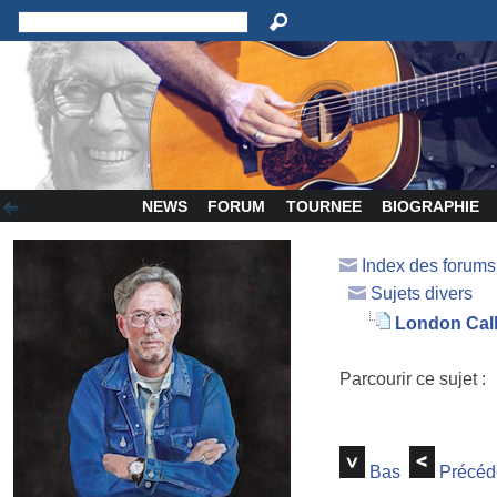
NEWS
FORUM
TOURNEE
BIOGRAPHIE
Index des forum
Sujets divers
London Calli
Parcourir ce sujet :
Bas
Précéd