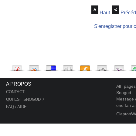
Haut
Précéd
S'enregistrer pour 
A PROPOS
All page
CONTACT
Snogod
Message d
QUI EST SNOGOD ?
one fan an
FAQ / AIDE
ClaptonW