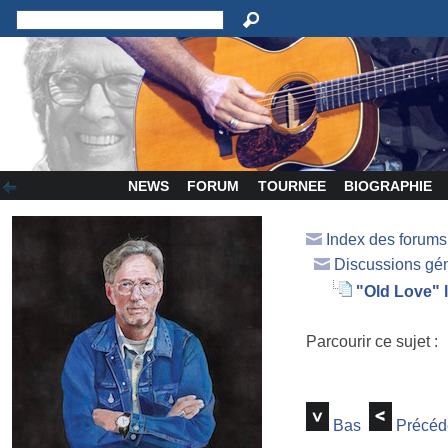
NEWS
FORUM
TOURNEE
BIOGRAPHIE
Index des forum
Discussions gé
"Old Love" 
Parcourir ce sujet :
Bas
Précéd