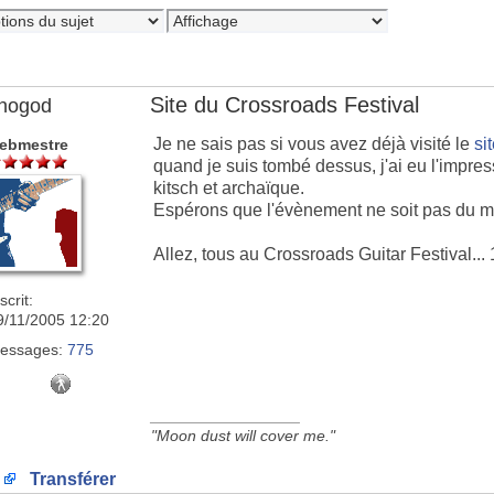
Site du Crossroads Festival
nogod
Je ne sais pas si vous avez déjà visité le
si
ebmestre
quand je suis tombé dessus, j'ai eu l'impress
kitsch et archaïque.
Espérons que l'évènement ne soit pas du m
Allez, tous au Crossroads Guitar Festival...
scrit:
9/11/2005 12:20
essages:
775
_________________
"Moon dust will cover me."
Transférer