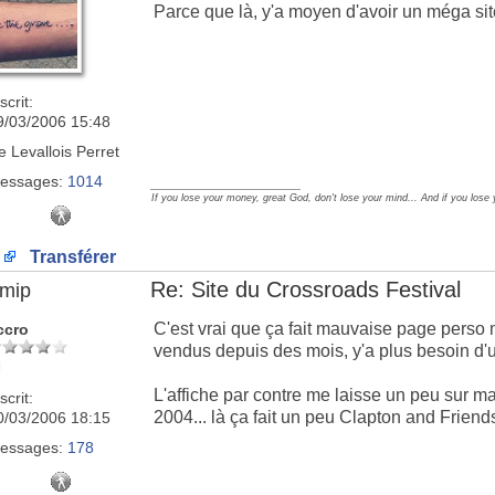
Parce que là, y'a moyen d'avoir un méga sit
scrit:
9/03/2006 15:48
e
Levallois Perret
essages:
1014
_________________
If you lose your money, great God, don't lose your mind... And if you lose
Transférer
Re: Site du Crossroads Festival
imip
C'est vrai que ça fait mauvaise page perso 
ccro
vendus depuis des mois, y'a plus besoin d'
L'affiche par contre me laisse un peu sur
scrit:
2004... là ça fait un peu Clapton and Friends
0/03/2006 18:15
essages:
178