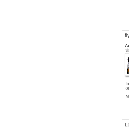
f
A
In
0
M
L