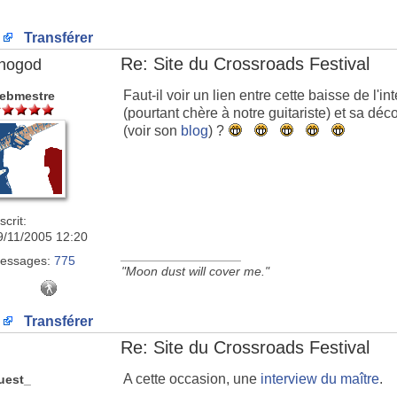
Transférer
Re: Site du Crossroads Festival
nogod
Faut-il voir un lien entre cette baisse de l'i
ebmestre
(pourtant chère à notre guitariste) et sa d
(voir son
blog
) ?
scrit:
9/11/2005 12:20
_________________
essages:
775
"Moon dust will cover me."
Transférer
Re: Site du Crossroads Festival
A cette occasion, une
interview du maître
.
uest_