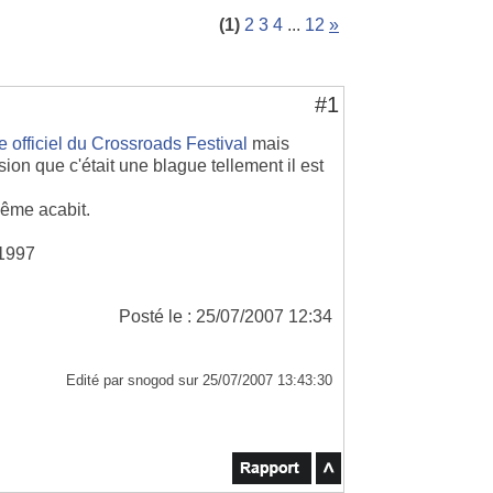
(1)
2
3
4
...
12
»
#1
te officiel du Crossroads Festival
mais
ion que c'était une blague tellement il est
ême acabit.
 1997
Posté le : 25/07/2007 12:34
Edité par snogod sur 25/07/2007 13:43:30