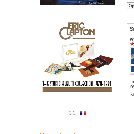
S
W
In
0
M