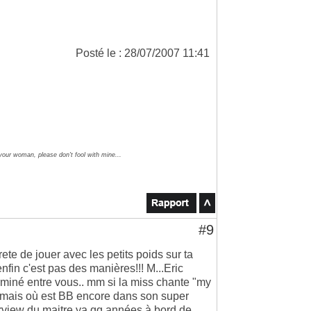
Posté le : 28/07/2007 11:41
 your woman, please don't fool with mine...
#9
arrete de jouer avec les petits poids sur ta
nfin c'est pas des manières!!! M...Eric
rminé entre vous.. mm si la miss chante "my
 mais où est BB encore dans son super
erview du maitre ya qq années à bord de