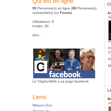
Qui est en ligne
Ol
93
Personne(s) en ligne (
80
Personne(s)
connectée(s) sur
Forum
)
A
Utilisateurs: 0
Invités: 93
plus...
In
2
D
M
Le ClaptonWeb a sa page facebook
L
Liens
M
Where's Eric
Clapton.de