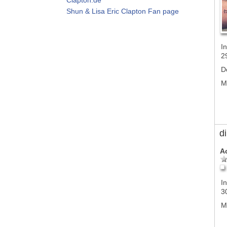
Shun & Lisa Eric Clapton Fan page
In
2
D
M
d
A
In
3
M