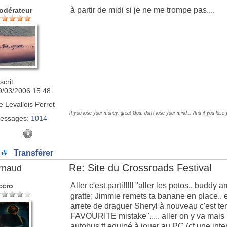
à partir de midi si je ne me trompe pas....
odérateur
scrit:
9/03/2006 15:48
e
Levallois Perret
_________________
If you lose your money, great God, don't lose your mind... And if you lose
essages:
1014
Transférer
Re: Site du Crossroads Festival
rnaud
Aller c'est parti!!!!! "aller les potos.. buddy 
ccro
gratte; Jimmie remets ta banane en place.. e
arrete de draguer Sheryl à nouveau c'est te
FAVOURITE mistake"..... aller on y va mais
autobus tt equipé à jouer au PC (cf une int