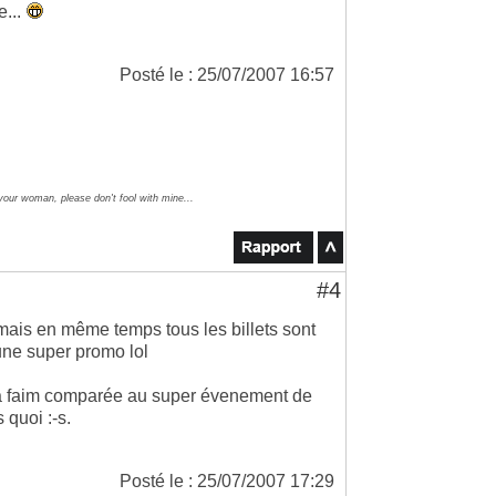
e...
Posté le : 25/07/2007 16:57
 your woman, please don't fool with mine...
#4
mais en même temps tous les billets sont
une super promo lol
 ma faim comparée au super évenement de
 quoi :-s.
Posté le : 25/07/2007 17:29