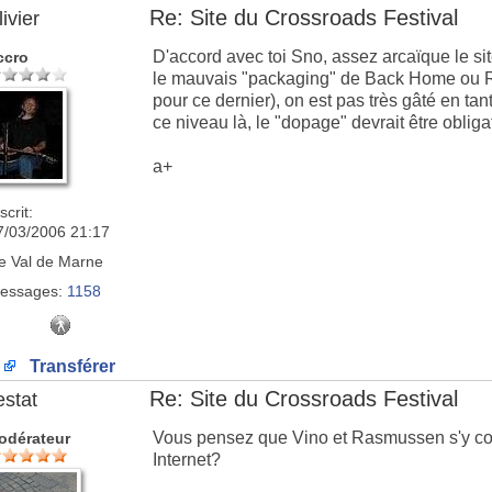
Re: Site du Crossroads Festival
ivier
D'accord avec toi Sno, assez arcaïque le si
ccro
le mauvais "packaging" de Back Home ou 
pour ce dernier), on est pas très gâté en ta
ce niveau là, le "dopage" devrait être obliga
a+
scrit:
7/03/2006 21:17
e
Val de Marne
essages:
1158
Transférer
Re: Site du Crossroads Festival
estat
Vous pensez que Vino et Rasmussen s'y co
odérateur
Internet?