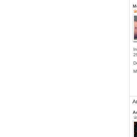
M
In
2
D
M
A
A