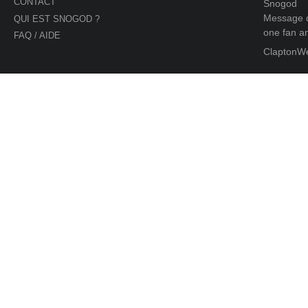
CONTACT
Snogod
Message d
QUI EST SNOGOD ?
one fan an
FAQ / AIDE
ClaptonW