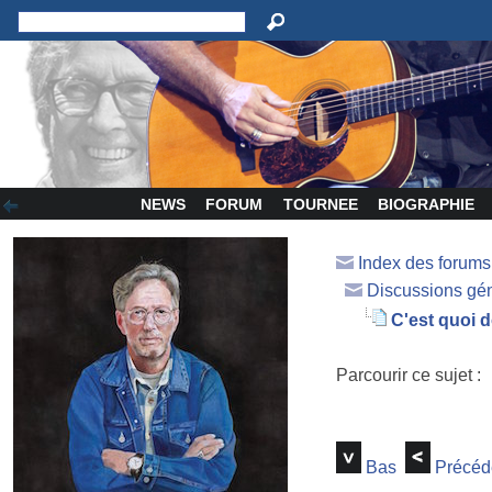
NEWS
FORUM
TOURNEE
BIOGRAPHIE
Index des forum
Discussions gé
C'est quoi 
Parcourir ce sujet :
Bas
Précéd