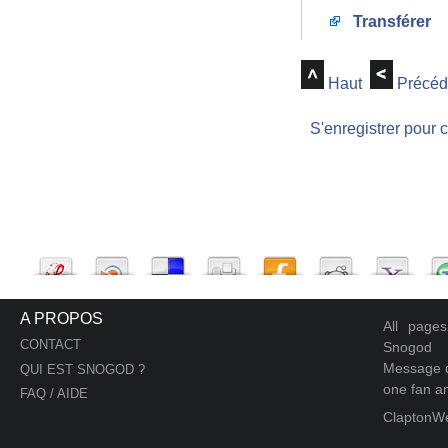
Transférer
Haut
Précéd
S'enregistrer pour 
A PROPOS
All page
CONTACT
Snogod
Message d
QUI EST SNOGOD ?
one fan an
FAQ / AIDE
ClaptonW