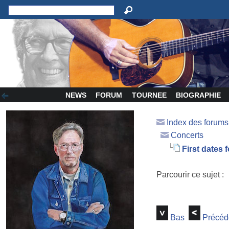
NEWS
FORUM
TOURNEE
BIOGRAPHIE
Index des forum
Concerts
First dates 
Parcourir ce sujet :
Bas
Précéd