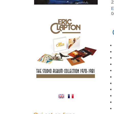
2
E
0