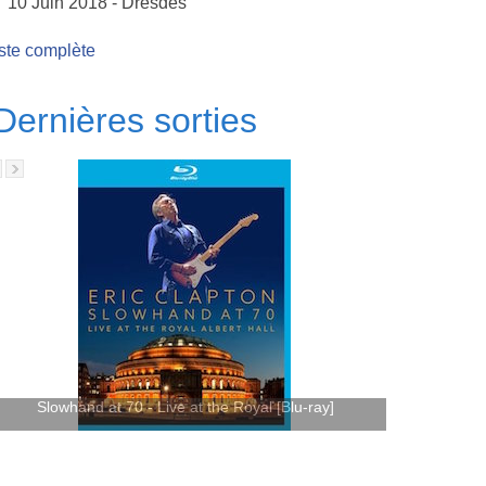
10 Juin 2018 - Dresdes
ste complète
Dernières sorties
Slowhand at 70 - Live at the Royal [Blu-ray]