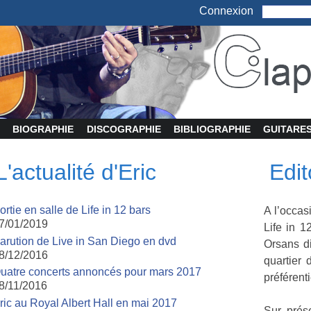
Connexion
BIOGRAPHIE
DISCOGRAPHIE
BIBLIOGRAPHIE
GUITARE
L'actualité d'Eric
Edit
ortie en salle de Life in 12 bars
A l’occas
7/01/2019
Life in 
arution de Live in San Diego en dvd
Orsans d
8/12/2016
quartier 
uatre concerts annoncés pour mars 2017
préférent
8/11/2016
ric au Royal Albert Hall en mai 2017
Sur prés