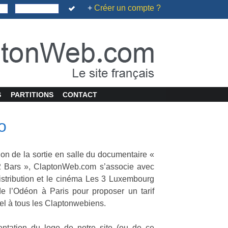
+
Créer un compte ?
S
PARTITIONS
CONTACT
o
ion de la sortie en salle du documentaire «
12 Bars », ClaptonWeb.com s’associe avec
istribution et le cinéma Les 3 Luxembourg
de l’Odéon à Paris pour proposer un tarif
iel à tous les Claptonwebiens.
entation du logo de notre site (ou de ce