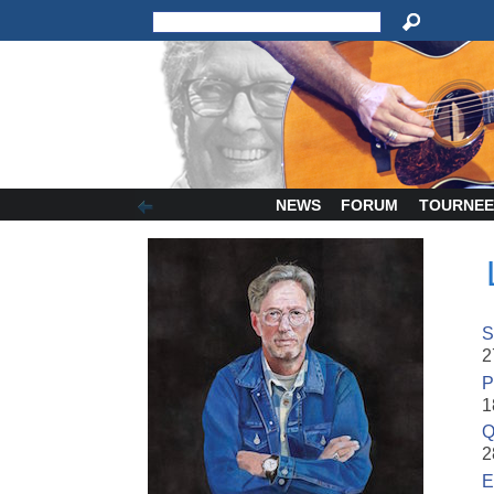
NEWS
FORUM
TOURNEE
S
2
P
1
Q
2
E