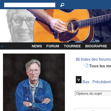
NEWS
FORUM
TOURNEE
BIOGRAPHIE
Index des forum
Tous les m
Bas
Précédent