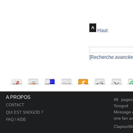
Haut
[
Recherche avancée
A PROPOS
All page
CONTACT
Snogod
Message d
QUI EST SNOGOD ?
one fan an
FAQ / AIDE
ClaptonW