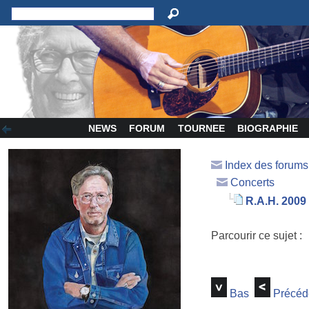
NEWS
FORUM
TOURNEE
BIOGRAPHIE
Index des forum
Concerts
R.A.H. 2009
Parcourir ce sujet :
Bas
Précéd