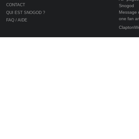
CONTACT
Snogod
Message d
QUI EST SNOGOD ?
one fan an
FAQ / AIDE
ClaptonW