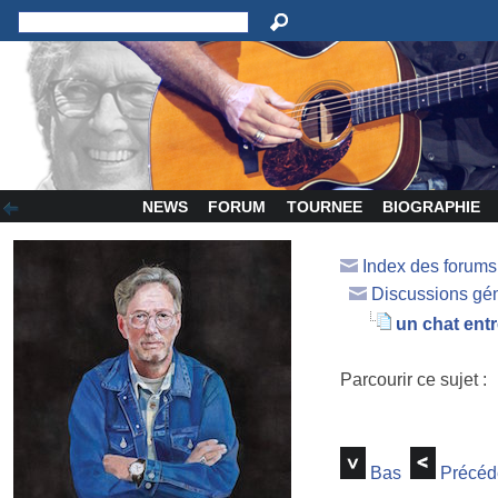
NEWS
FORUM
TOURNEE
BIOGRAPHIE
Index des forum
Discussions gé
un chat entr
Parcourir ce sujet :
Bas
Précéd