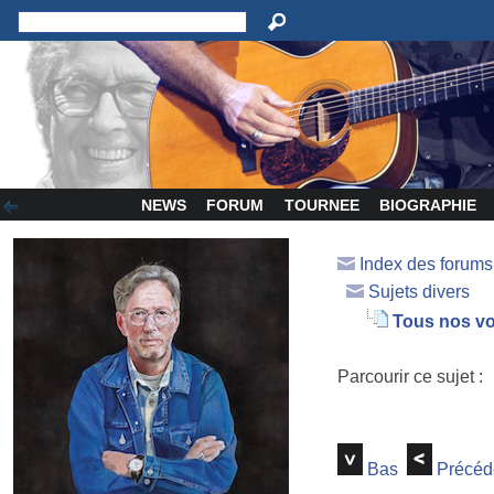
NEWS
FORUM
TOURNEE
BIOGRAPHIE
Index des forum
Sujets divers
Tous nos vo
Parcourir ce sujet :
Bas
Précéd