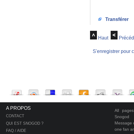
Transférer
Haut
Précéd
S'enregistrer pour 
A PROPOS
All page
CONTACT
Snogod
Message d
QUI EST SNOGOD ?
one fan an
FAQ / AIDE