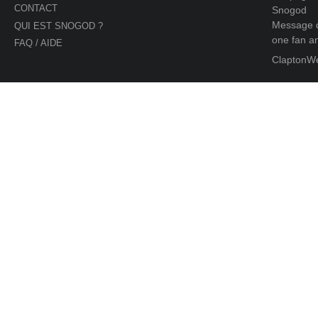
CONTACT
Snogod
Message d
QUI EST SNOGOD ?
one fan an
FAQ / AIDE
ClaptonW