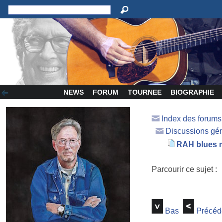
NEWS
FORUM
TOURNEE
BIOGRAPHIE
Index des forum
Discussions gé
RAH blues n
Parcourir ce sujet :
Bas
Précéd