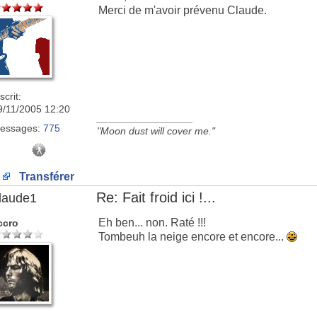
Merci de m'avoir prévenu Claude.
scrit:
9/11/2005 12:20
_________________
essages:
775
"Moon dust will cover me."
Transférer
Re: Fait froid ici !...
laude1
Eh ben... non. Raté !!!
ccro
Tombeuh la neige encore et encore...