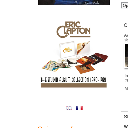
C
A
In
2
M
S
W