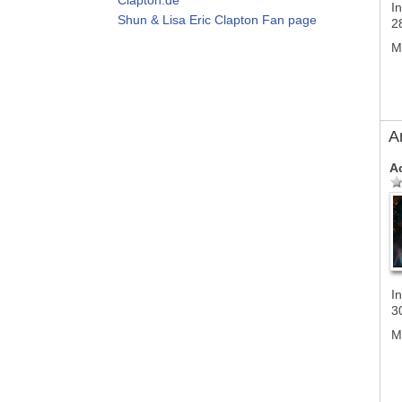
In
Shun & Lisa Eric Clapton Fan page
2
M
A
A
In
3
M