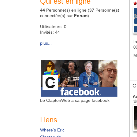
Qui est en ligne
44
Personne(s) en ligne (
37
Personne(s)
connectée(s) sur
Forum
)
Utilisateurs: 0
Invités: 44
In
plus...
0
M
C
A
Le ClaptonWeb a sa page facebook
Liens
Where's Eric
Clapton.de