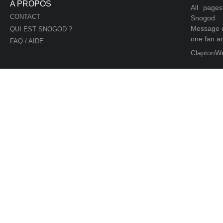
A PROPOS
All page
CONTACT
Snogod
Message d
QUI EST SNOGOD ?
one fan an
FAQ / AIDE
ClaptonW