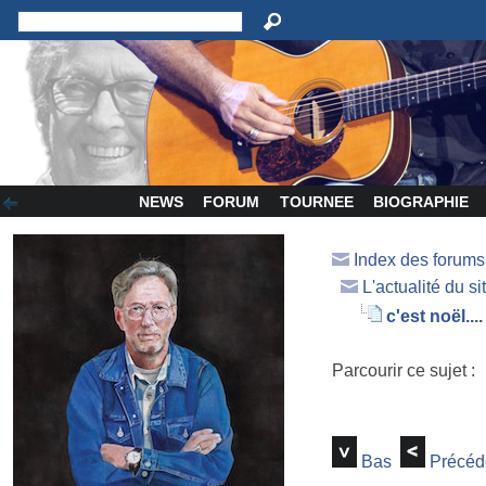
NEWS
FORUM
TOURNEE
BIOGRAPHIE
Index des forum
L'actualité du si
c'est noël....
Parcourir ce sujet :
Bas
Précéd