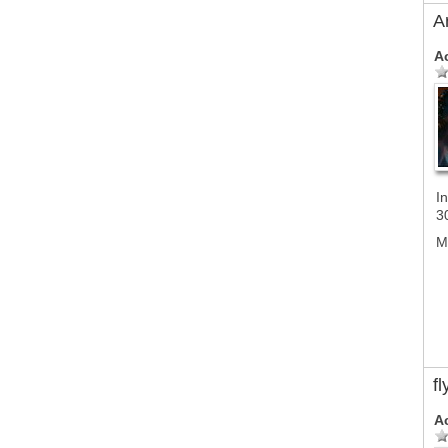
A
A
In
3
M
f
A