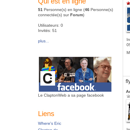
Qui est en ligne
51
Personne(s) en ligne (
46
Personne(s)
connectée(s) sur
Forum
)
Utilisateurs: 0
Invités: 51
In
plus...
0
M
f
A
Le ClaptonWeb a sa page facebook
Liens
Where's Eric
In
Clapton.de