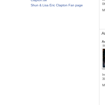
0
Shun & Lisa Eric Clapton Fan page
M
A
A
In
3
M