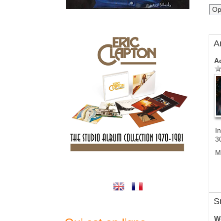
A
A
In
3
M
S
W