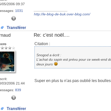
6/05/2006 09:37
_________________
essages:
1031
http://le-blog-de-buk.over-blog.com/
Transférer
Re: c'est noël....
rnaud
Citation :
ccro
Snogod a écrit :
L'achat du sapin est prévu pour ce week-end d
deux jours
scrit:
Super en plus tu n'as pas oublié les boulles.
0/03/2006 21:44
essages:
839
Transférer