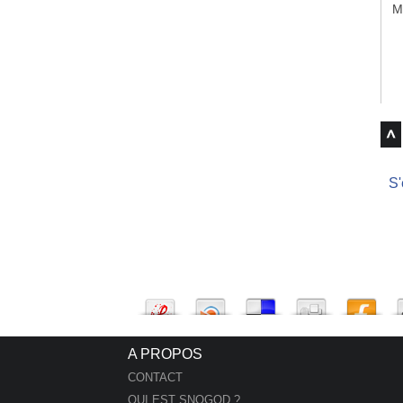
M
S'
A PROPOS
CONTACT
QUI EST SNOGOD ?