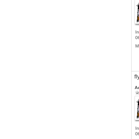
In
0
M
f
A
In
0