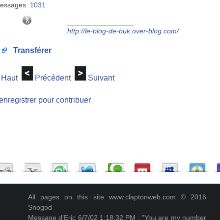
essages:
1031
_________________
http://le-blog-de-buk.over-blog.com/
Transférer
Haut
Précédent
Suivant
enregistrer pour contribuer
All pages on this site www.claptonweb.com © 2016
Snogod
Message d'Eric 6/7/02 1:18:32 PM : "You are my number