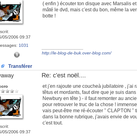
( enfin ) écouter ton disque avec Marsalis e
mâté le dvd, mais c'est du bon, même la ver
botte !
scrit:
6/05/2006 09:37
essages:
1031
_________________
http://le-blog-de-buk.over-blog.com/
Transférer
Re: c'est noël....
lyaway
et j'en rajoute une coucheà jubilatoire , j'
ccro
têtus et mordants, faut dire que je suis d
Newbury en tête ) - il faut remonter au anci
pour retrouver le truc de la chose ! immense
vais peut-être me ré-écouter " CLAPTON " tie
dans la bonne rubrique, j'avais envie de v
c'est tout.
scrit:
6/05/2006 09:37