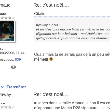
Re: c'est noël....
rnaud
Citation :
ccro
flyaway a écrit :
et pis c'est pas encore Noël ça m'énerve les voi
clignotent sur leur balcons... moi Noël c'est une
qu'hypocrisie et puis comme disait ma Mamie " 
scrit:
0/03/2006 21:44
Ouais mais tu ne serais pas déjà un peu né
même!!!
essages:
839
Transférer
Re: c'est noël....
lyaway
tu tapes dans le mille Arnaud, sinon il est c
ccro
m'apporter une Martin D28 signature ... alle