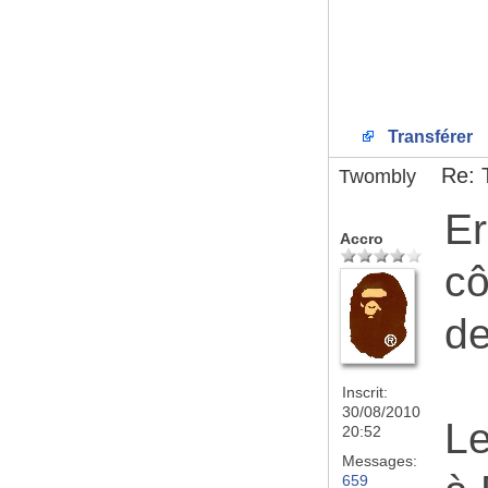
Transférer
Re: 
Twombly
Er
Accro
cô
de
Inscrit:
30/08/2010
Le
20:52
Messages:
659