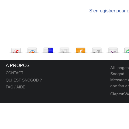
S'enregistrer pour 
A PROPOS
All page
CONTACT
Snogod
Message d
QUI EST SNOGOD ?
one fan an
FAQ / AIDE
ClaptonW