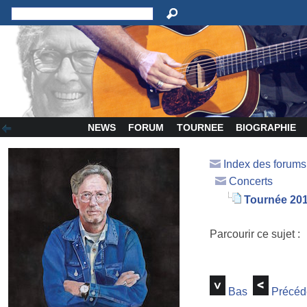
NEWS
FORUM
TOURNEE
BIOGRAPHIE
Index des forum
Concerts
Tournée 20
Parcourir ce sujet :
Bas
Précéd