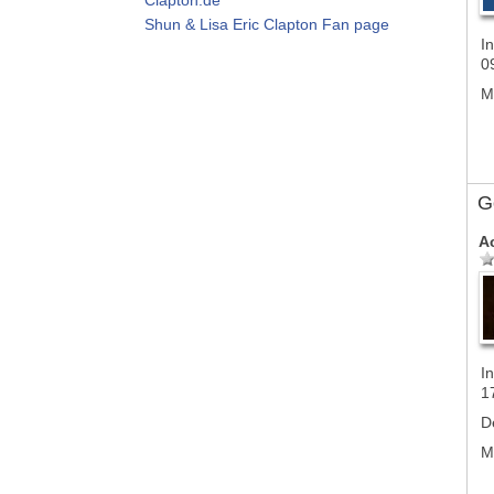
Shun & Lisa Eric Clapton Fan page
In
0
M
G
A
In
1
D
M