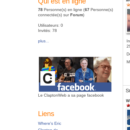
Qui est en ligne
M
78
Personne(s) en ligne (
67
Personne(s)
connectée(s) sur
Forum
)
Utilisateurs: 0
Invités: 78
plus...
In
2
D
M
S
Le ClaptonWeb a sa page facebook
W
Liens
Where's Eric
Clapton.de