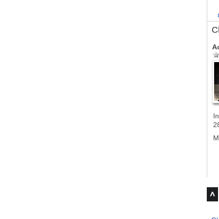
C
A
In
2
M