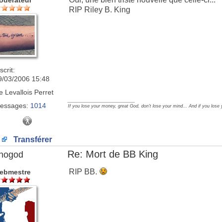
odérateur
RIP Riley B. King
scrit:
9/03/2006 15:48
e
Levallois Perret
_________________
essages:
1014
If you lose your money, great God, don't lose your mind... And if you lose
Transférer
Re: Mort de BB King
nogod
RIP BB.
ebmestre