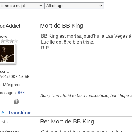
Mort de BB King
odAddict
BB King est mort aujourd'hui à Las Vegas à 
ccro
Lucille dot être bien triste.
RIP
scrit:
7/01/2007 15:55
e
Mérignac
_________________
essages:
664
Sorry i'am afraid to be a musicoholic, but i hope 
Transférer
Re: Mort de BB King
estat
Oui, une bien triste nouvelle que celle-ci...