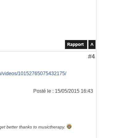
#4
on/videos/10152765075432175/
Posté le : 15/05/2015 16:43
 get better thanks to musictherapy.