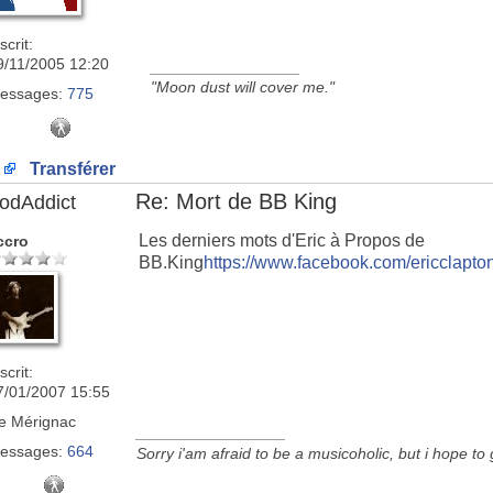
scrit:
9/11/2005 12:20
_________________
"Moon dust will cover me."
essages:
775
Transférer
Re: Mort de BB King
odAddict
Les derniers mots d'Eric à Propos de
ccro
BB.King
https://www.facebook.com/ericclapt
scrit:
7/01/2007 15:55
e
Mérignac
_________________
essages:
664
Sorry i'am afraid to be a musicoholic, but i hope to