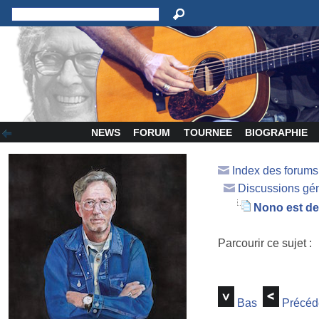
NEWS
FORUM
TOURNEE
BIOGRAPHIE
Index des forum
Discussions gé
Nono est de 
Parcourir ce sujet :
Bas
Précéd