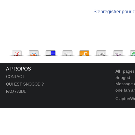
S'enregistrer pour 
A PROPOS
All page
CONTACT
Snogod
Message d
QUI EST SNOGOD ?
one fan an
FAQ / AIDE
ClaptonW