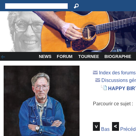
NEWS
FORUM
TOURNEE
BIOGRAPHIE
Index des forum
Discussions gé
HAPPY BI
Parcourir ce sujet :
Bas
Précéd