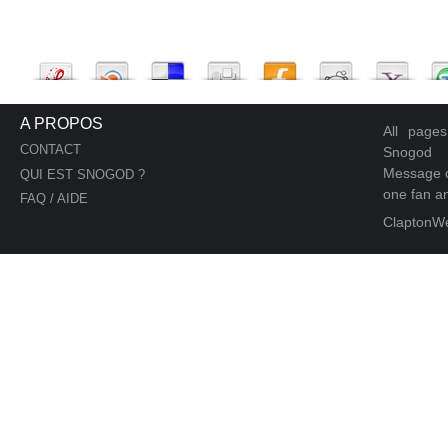
A PROPOS
All page
CONTACT
Snogod
Message d
QUI EST SNOGOD ?
one fan an
FAQ / AIDE
ClaptonW