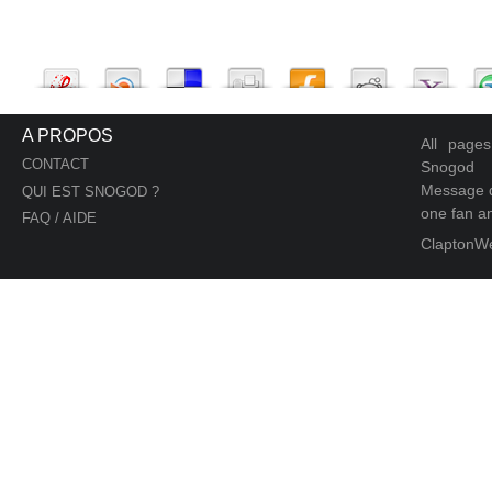
A PROPOS
All page
CONTACT
Snogod
Message d
QUI EST SNOGOD ?
one fan an
FAQ / AIDE
ClaptonW