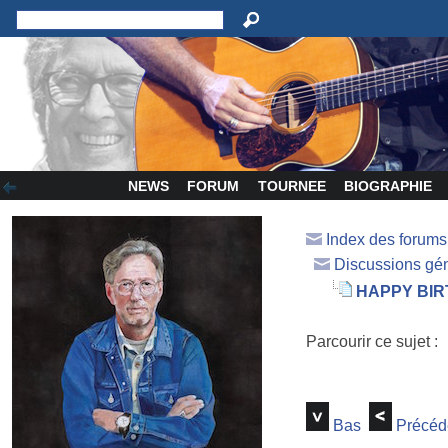
NEWS
FORUM
TOURNEE
BIOGRAPHIE
Index des forum
Discussions gé
HAPPY BI
Parcourir ce sujet :
Bas
Précéd