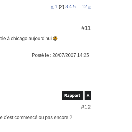
«
1
(2)
3
4
5
...
12
»
#11
rtée à chicago aujourd'hui
Posté le : 28/07/2007 14:25
#12
aire c'est commencé ou pas encore ?