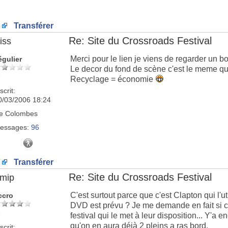
Transférer
Re: Site du Crossroads Festival
iss
Merci pour le lien je viens de regarder un bo
égulier
Le decor du fond de scène c'est le meme qu
Recyclage = économie
scrit:
0/03/2006 18:24
e
Colombes
essages:
96
Transférer
Re: Site du Crossroads Festival
imip
C'est surtout parce que c'est Clapton qui l'ut
ccro
DVD est prévu ? Je me demande en fait si c
festival qui le met à leur disposition... Y'a
qu'on en aura déjà 2 pleins a ras bord.
scrit: