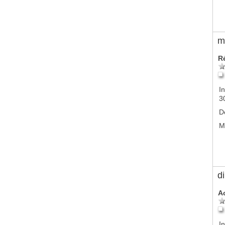
m
R
In
3
D
M
d
A
In