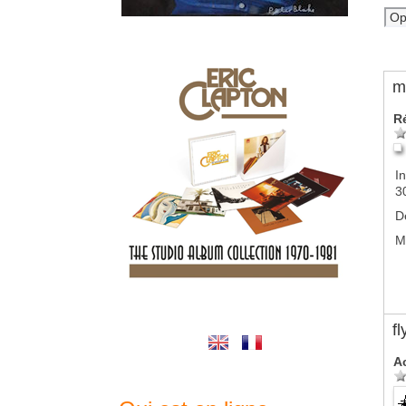
m
R
In
3
D
M
f
A