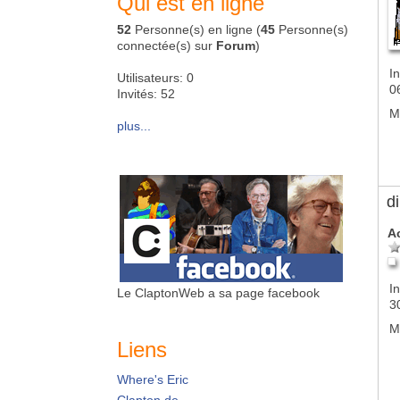
Qui est en ligne
52
Personne(s) en ligne (
45
Personne(s)
connectée(s) sur
Forum
)
In
Utilisateurs: 0
0
Invités: 52
M
plus...
d
A
In
Le ClaptonWeb a sa page facebook
3
M
Liens
Where's Eric
Clapton.de