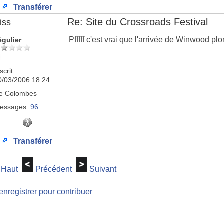
Transférer
Re: Site du Crossroads Festival
iss
Pfffff c'est vrai que l'arrivée de Winwood p
égulier
scrit:
0/03/2006 18:24
e
Colombes
essages:
96
Transférer
Haut
Précédent
Suivant
enregistrer pour contribuer