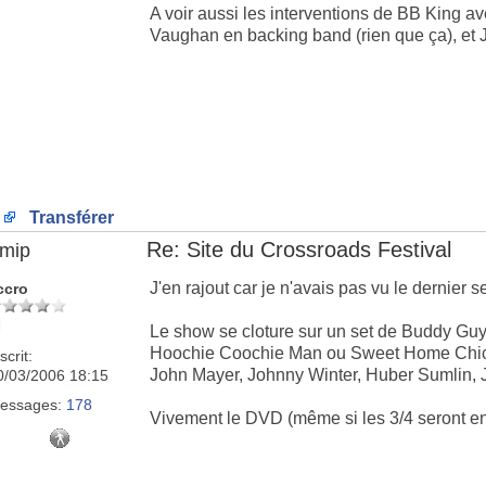
A voir aussi les interventions de BB King a
Vaughan en backing band (rien que ça), et Je
Transférer
Re: Site du Crossroads Festival
imip
J'en rajout car je n'avais pas vu le dernier s
ccro
Le show se cloture sur un set de Buddy Gu
Hoochie Coochie Man ou Sweet Home Chic
scrit:
John Mayer, Johnny Winter, Huber Sumlin, J
0/03/2006 18:15
essages:
178
Vivement le DVD (même si les 3/4 seront enc