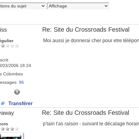
Re: Site du Crossroads Festival
iss
Moi aussi je donnerai cher pour etre télépo
égulier
scrit:
0/03/2006 18:24
e
Colombes
essages:
96
Transférer
Re: Site du Crossroads Festival
lyaway
p'tain t'as raison - suivant le décalage hor
ccro