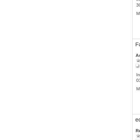
3
M
F
A
In
0
M
e
R