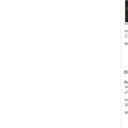
In
2
M
d
A
In
3
M