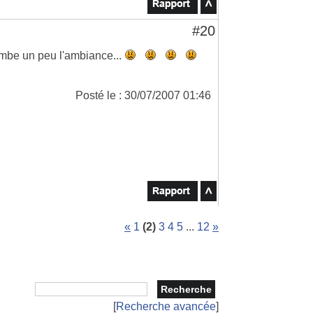
#20
lombe un peu l'ambiance...
Posté le : 30/07/2007 01:46
«
1
(2)
3
4
5
...
12
»
[
Recherche avancée
]