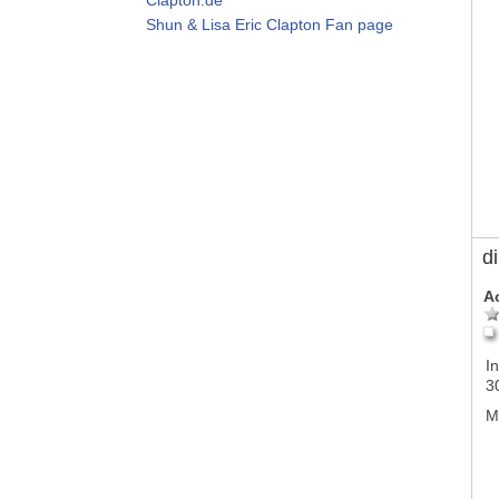
Shun & Lisa Eric Clapton Fan page
d
A
In
3
M