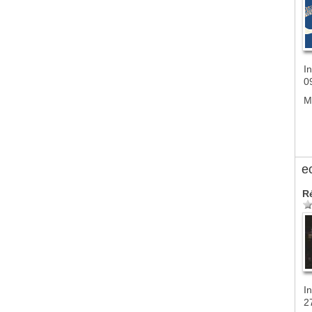
In
0
M
e
R
In
2