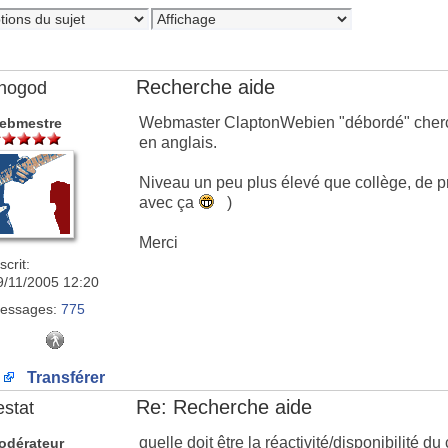
Recherche aide
nogod
Webmaster ClaptonWebien "débordé" cherche
ebmestre
en anglais.
Niveau un peu plus élevé que collège, de pr
avec ça
)
Merci
scrit:
9/11/2005 12:20
essages:
775
Transférer
Re: Recherche aide
estat
quelle doit être la réactivité/disponibilité d
odérateur