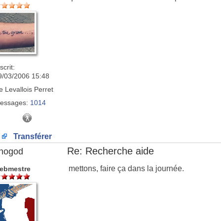
scrit:
9/03/2006 15:48
e
Levallois Perret
essages:
1014
Transférer
Re: Recherche aide
nogod
mettons, faire ça dans la journée.
ebmestre