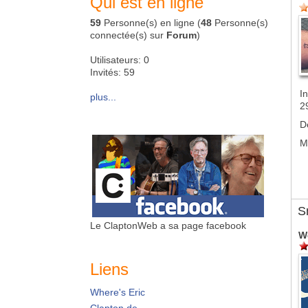
Qui est en ligne
59
Personne(s) en ligne (
48
Personne(s)
connectée(s) sur
Forum
)
Utilisateurs: 0
Invités: 59
In
plus...
2
D
M
S
Le ClaptonWeb a sa page facebook
W
Liens
Where's Eric
Clapton.de