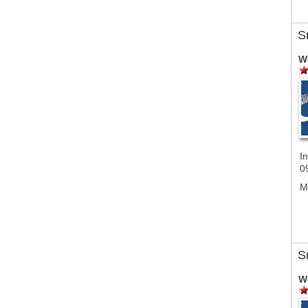
S
W
In
0
M
S
W