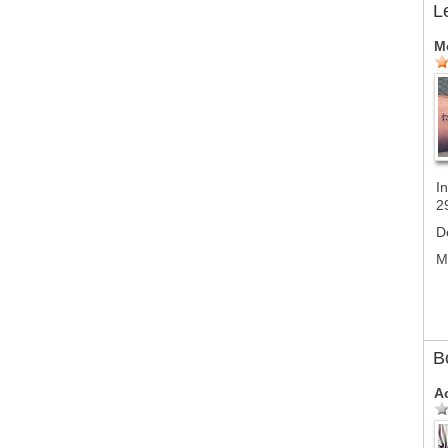
L
M
In
2
D
M
B
A