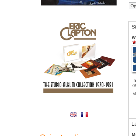
S
W
In
0
M
L
M