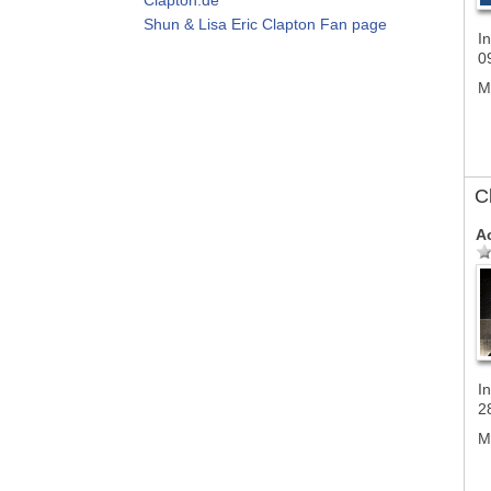
Shun & Lisa Eric Clapton Fan page
In
0
M
C
A
In
2
M