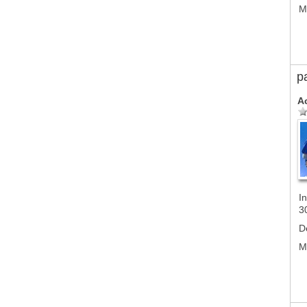
M
p
A
In
3
D
M