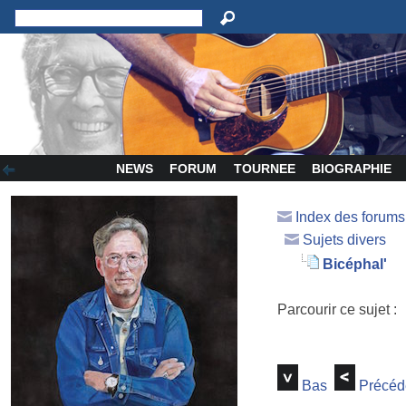
NEWS
FORUM
TOURNEE
BIOGRAPHIE
Index des forum
Sujets divers
Bicéphal'
Parcourir ce sujet :
Bas
Précéd