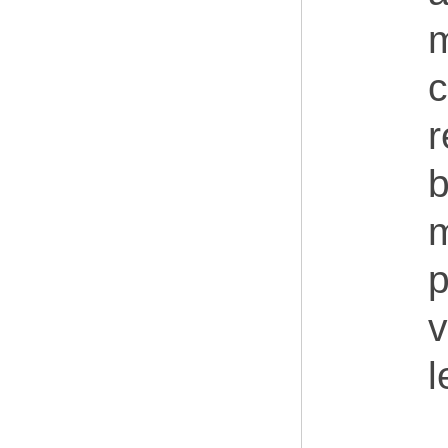
m
c
r
b
m
p
v
l