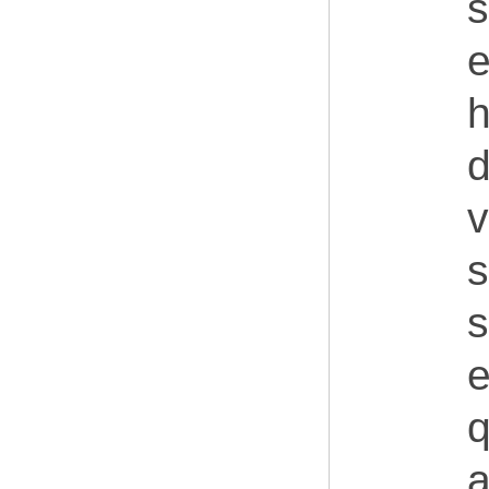
s
e
h
d
v
s
s
e
q
a