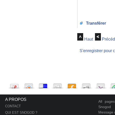
Transférer
Haut
Précéd
S'enregistrer pour 
A PROPOS
All page
CONTACT
Snogod
Message d
QUI EST SNOGOD ?