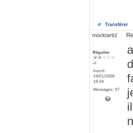
Transférer
Re
mocktar92
a
Régulier
d
Inscrit:
f
24/01/2008
18:04
j
Messages:
97
i
n