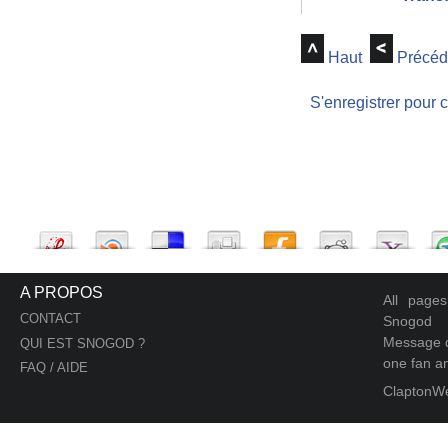
Haut
Précéd
S'enregistrer pour 
A PROPOS
All page
CONTACT
Snogod
Message d
QUI EST SNOGOD ?
one fan an
FAQ / AIDE
ClaptonW