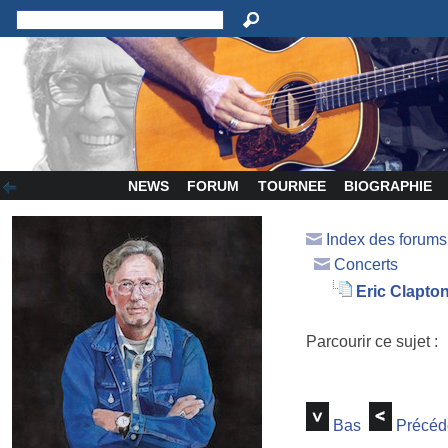
NEWS
FORUM
TOURNEE
BIOGRAPHIE
Index des forum
Concerts
Eric Clapton
Parcourir ce sujet :
Bas
Précéd