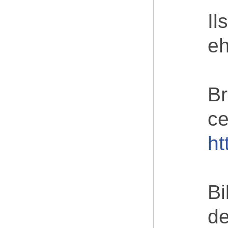
Il
eh
Br
ce
ht
Bi
de