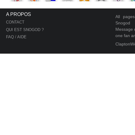
A PROPOS
All page
CONTACT
Snogod
Message d
QUI EST SNOGOD ?
one fan an
FAQ / AIDE
ClaptonW