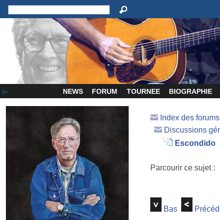
NEWS
FORUM
TOURNEE
BIOGRAPHIE
Index des forum
Discussions gé
Escondido
Parcourir ce sujet :
Bas
Précéd