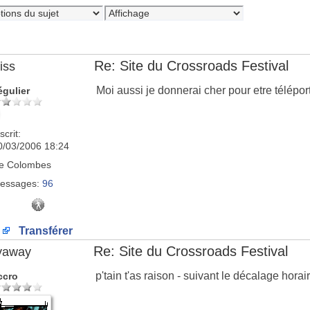
Re: Site du Crossroads Festival
iss
Moi aussi je donnerai cher pour etre télépo
égulier
scrit:
0/03/2006 18:24
e
Colombes
essages:
96
Transférer
Re: Site du Crossroads Festival
lyaway
p'tain t'as raison - suivant le décalage hor
ccro