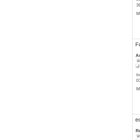
3
M
F
A
In
0
M
e
R