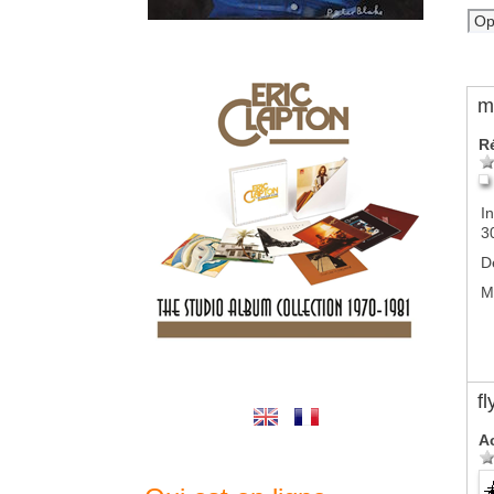
m
R
In
3
D
M
f
A