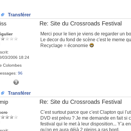
Transférer
Re: Site du Crossroads Festival
iss
Merci pour le lien je viens de regarder un bo
égulier
Le decor du fond de scène c'est le meme qu
Recyclage = économie
scrit:
0/03/2006 18:24
e
Colombes
essages:
96
Transférer
Re: Site du Crossroads Festival
imip
C'est surtout parce que c'est Clapton qui l'ut
ccro
DVD est prévu ? Je me demande en fait si c
festival qui le met à leur disposition... Y'a
qu'on en aura déjà 2 pleins a ras bord.
scrit: