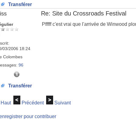
Transférer
Re: Site du Crossroads Festival
iss
Pfffff c'est vrai que l'arrivée de Winwood p
égulier
scrit:
0/03/2006 18:24
e
Colombes
essages:
96
Transférer
Haut
Précédent
Suivant
enregistrer pour contribuer