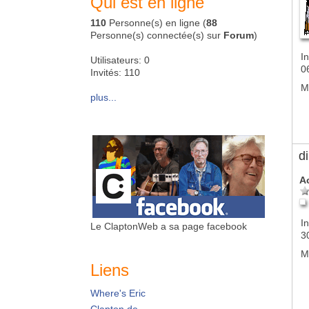
Qui est en ligne
110
Personne(s) en ligne (
88
Personne(s) connectée(s) sur
Forum
)
In
Utilisateurs: 0
0
Invités: 110
M
plus...
d
A
In
Le ClaptonWeb a sa page facebook
3
M
Liens
Where's Eric
Clapton.de