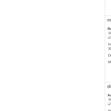
m
R
In
3
D
M
d
A
In