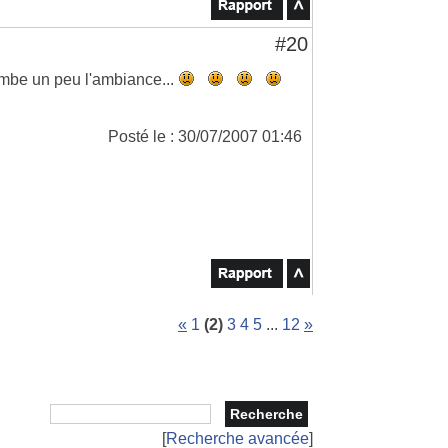
#20
lombe un peu l'ambiance...
Posté le : 30/07/2007 01:46
«
1
(2)
3
4
5
...
12
»
[
Recherche avancée
]