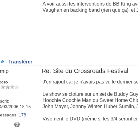
A voir aussi les interventions de BB King a
Vaughan en backing band (rien que ça), et Je
Transférer
Re: Site du Crossroads Festival
imip
J'en rajout car je n'avais pas vu le dernier s
ccro
Le show se cloture sur un set de Buddy Gu
Hoochie Coochie Man ou Sweet Home Chic
scrit:
John Mayer, Johnny Winter, Huber Sumlin, J
0/03/2006 18:15
essages:
178
Vivement le DVD (même si les 3/4 seront enc