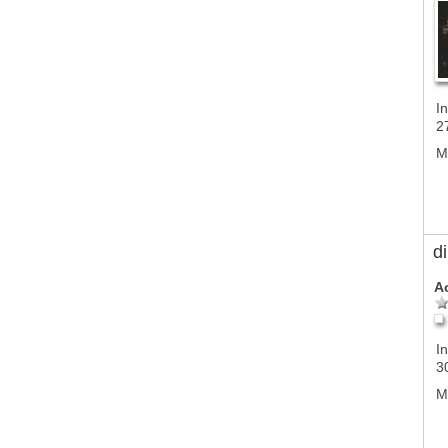
In
2
M
d
A
In
3
M