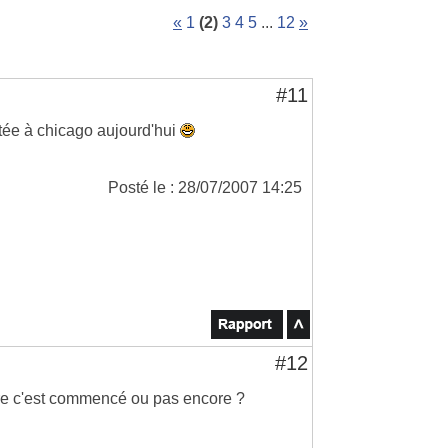
«
1
(2)
3
4
5
...
12
»
#11
rtée à chicago aujourd'hui
Posté le : 28/07/2007 14:25
#12
aire c'est commencé ou pas encore ?