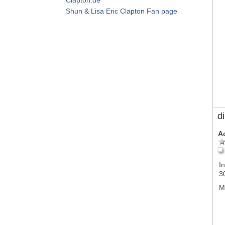
Shun & Lisa Eric Clapton Fan page
d
A
In
3
M