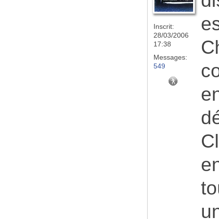
di
es
Inscrit:
28/03/2006
Ch
17:38
Messages:
co
549
en
dé
C
en
to
u