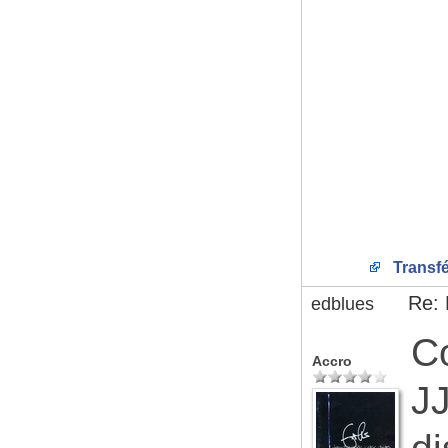
Transfé
Re: 
edblues
Co
Accro
JJ