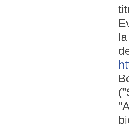
ti
Ev
la
de
h
Bo
("
"A
bi