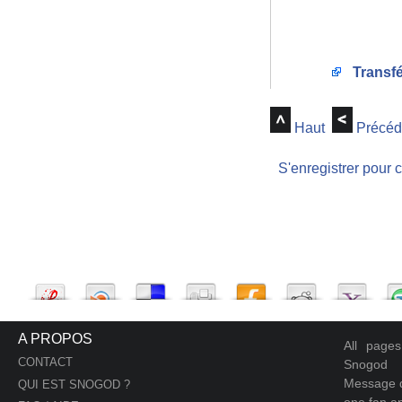
Transfé
Haut
Précéd
S'enregistrer pour 
A PROPOS
All page
CONTACT
Snogod
Message d
QUI EST SNOGOD ?