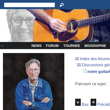
NEWS
FORUM
TOURNEE
BIOGRAPHIE
Index des forum
Discussions gé
notre guitar
Parcourir ce sujet :
Bas
Précéd