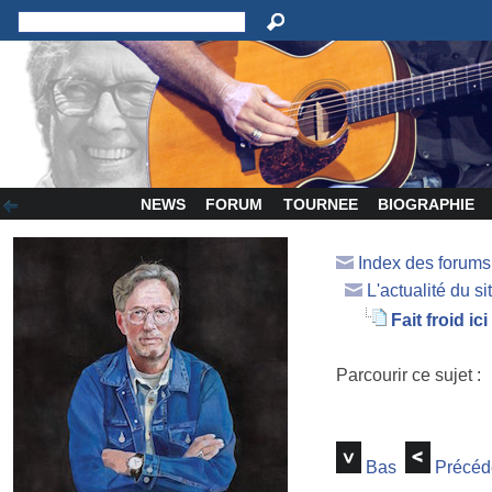
NEWS
FORUM
TOURNEE
BIOGRAPHIE
Index des forum
L'actualité du si
Fait froid ici !
Parcourir ce sujet :
Bas
Précéd