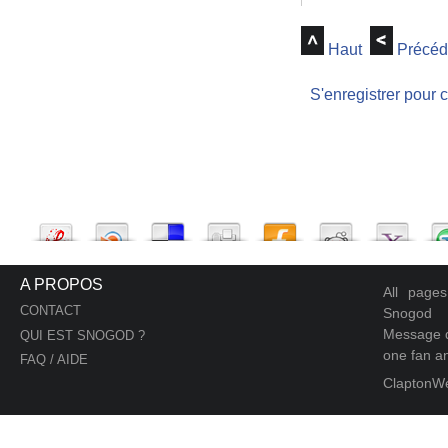
Haut
Précéd
S'enregistrer pour 
A PROPOS
All page
CONTACT
Snogod
Message d
QUI EST SNOGOD ?
one fan an
FAQ / AIDE
ClaptonW